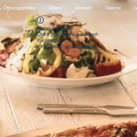
& Öffnungszeiten
Menu
Kontakt
Galerie
V
Widget Didn’t Load
Check your internet and refresh
this page.
If that doesn’t work, contact us.