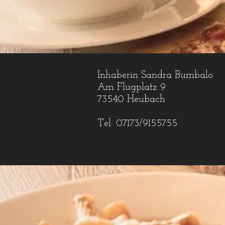
Inhaberin Sandra Bumbalo
Am Flugplatz 9
73540 Heubach
Tel:
07173/9155755