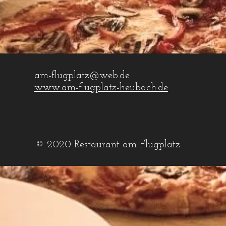
am-flugplatz@web.de
www.am-flugplatz-heubach.de
© 2020 Restaurant am Flugplatz