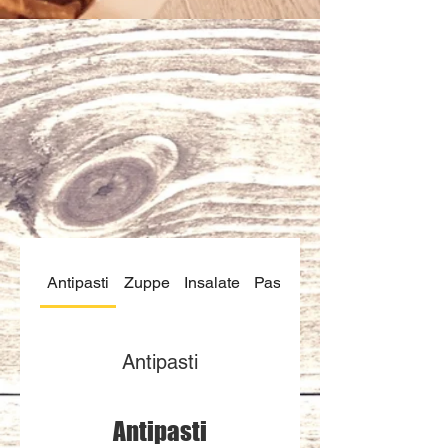
Antipasti
Zuppe
Insalate
Pasta
Al Forno
Antipasti
Antipasti