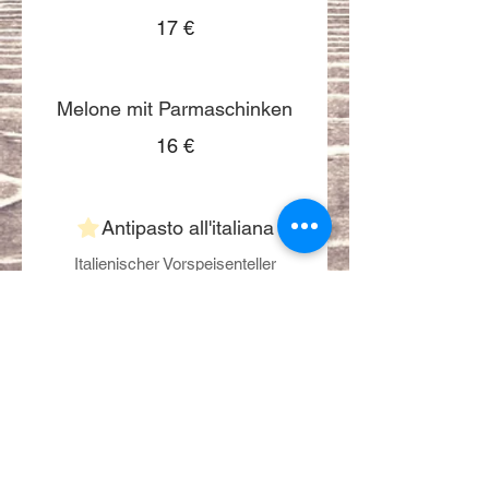
17 €
Melone mit Parmaschinken
16 €
Antipasto all'italiana
Italienischer Vorspeisenteller
15 €
Carpaccio vom Rind
rohe Rinderfiletscheiben mit frischen
Rucola, Champignons & gehobeltem
Parmesan
17 €