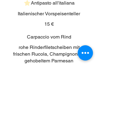
Antipasto all'italiana
Italienischer Vorspeisenteller
15 €
Carpaccio vom Rind
rohe Rinderfiletscheiben mit
frischen Rucola, Champignons &
gehobeltem Parmesan
17 €
Inhaberin Sandra Bumbalo
Am Flugplatz 9
73540 Heubach
Tel:
07173/9155755
am-flugplatz@web.de
www.am-flugplatz-heubach.de
Datenschutz