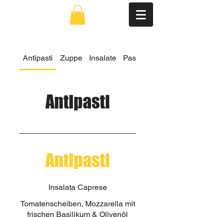
Antipasti
Zuppe
Insalate
Pasta
Al Forno
Antipasti
Antipasti
Insalata Caprese
Tomatenscheiben, Mozzarella mit
frischen Basilikum & Olivenöl