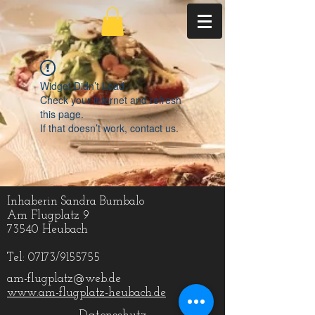
Widget Didn’t Load
Check your internet and refresh
this page.
If that doesn’t work, contact us.
Inhaberin Sandra Bumbalo
Am Flugplatz 9
73540 Heubach
Tel:
07173/9155755
am-flugplatz@web.de
www.am-flugplatz-heubach.de