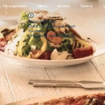
& Öffnungszeiten
Menu
Kontakt
Galerie
V
Widget Didn’t Load
Check your internet and refresh
this page.
If that doesn’t work, contact us.