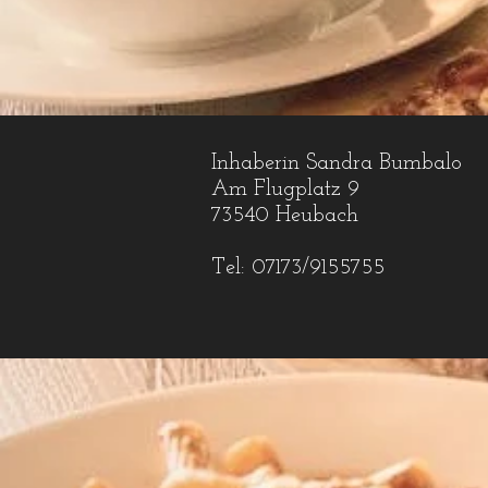
Inhaberin Sandra Bumbalo
Am Flugplatz 9
73540 Heubach
Tel:
07173/9155755