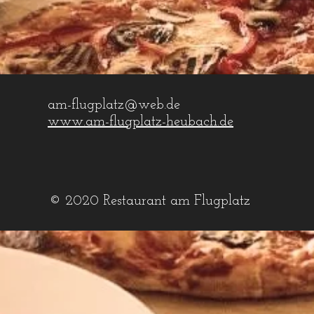
am-flugplatz@web.de
www.am-flugplatz-heubach.de
© 2020 Restaurant am Flugplatz