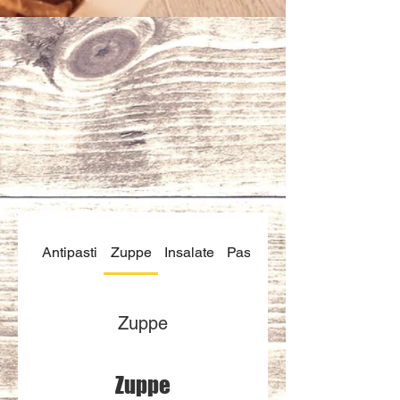
Antipasti
Zuppe
Insalate
Pasta
Al Forno
Zuppe
Zuppe